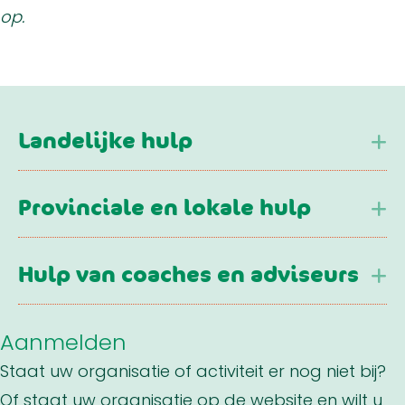
op.
Landelijke hulp
U
Provinciale en lokale hulp
U
Hulp van coaches en adviseurs
U
Aanmelden
Staat uw organisatie of activiteit er nog niet bij?
Of staat uw organisatie op de website en wilt u