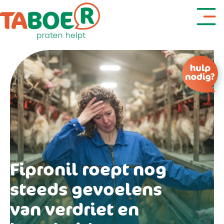
Denk je aan zelfdoding?
Fipronil roept nog
steeds gevoelens
van verdriet en