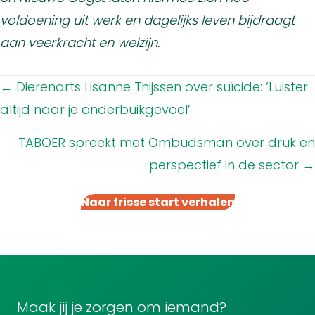
voldoening uit werk en dagelijks leven bijdraagt
aan veerkracht en welzijn.
Posts
← Dierenarts Lisanne Thijssen over suïcide: ‘Luister
navigation
altijd naar je onderbuikgevoel’
TABOER spreekt met Ombudsman over druk en
perspectief in de sector →
Naar frisse start verhalen
Maak jij je zorgen om iemand?