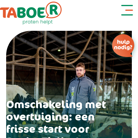
Denk je aan zelfdoding?
Omschakeling met
overtuiging: een
frisse start voor