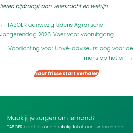
leven bijdraagt aan veerkracht en welzijn.
Posts
← TABOER aanwezig tijdens Agrarische
navigation
Jongerendag 2026: Voer voor vooruitgang
Voorlichting voor Univé-adviseurs: oog voor de
mens op het erf →
Naar frisse start verhalen
Maak jij je zorgen om iemand?
TABOER biedt als onafhankelijk loket een luisterend oor