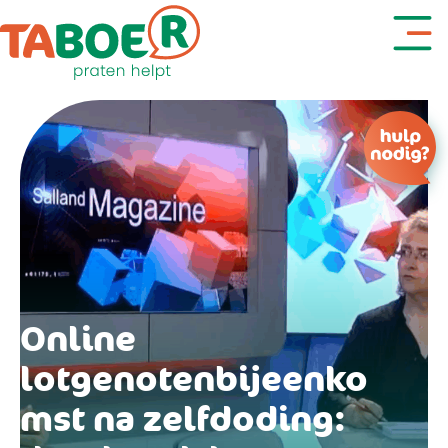
Denk je aan zelfdoding?
Online
lotgenotenbijeenko
mst na zelfdoding: