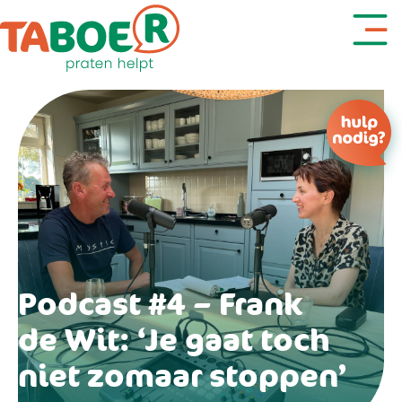
Denk je aan zelfdoding?
Podcast #4 – Frank
de Wit: ‘Je gaat toch
niet zomaar stoppen’