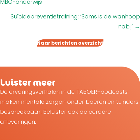
MBO-onderwijs
Suïcidepreventietraining: ‘Soms is de wanhoop
nabij’ →
Naar berichten overzicht
Luister meer
De ervaringsverhalen in de TABOER-podcasts
maken mentale zorgen onder boeren en tuinders
bespreekbaar. Beluister ook de eerdere
afleveringen.