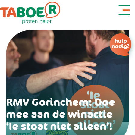
Denk je aan zelfdoding?
RMV Gorinchem: Doe
mee aan de winactie
‘Ie stoat niet alleen’!