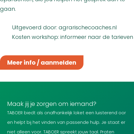
gaan.
Uitgevoerd door: agrarischecoaches.nl
Kosten workshop: informeer naar de tarieven
Meer info / aanmelden
Maak jij je zorgen om iemand?
TABOER biedt als onafhankelijk loket een luisterend oor
en helpt bij het vinden van passende hulp. Je staat er
niet alleen voor. TABOER spreekt jouw taal. Praten