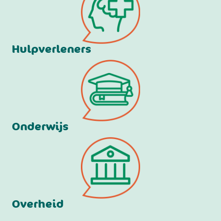
Hulpverleners
Onderwijs
Overheid