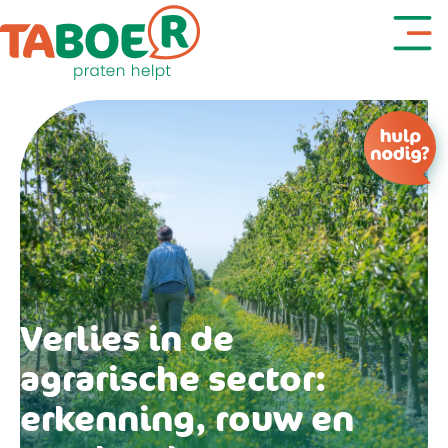
Denk je aan zelfdoding?
Verlies in de
agrarische sector:
erkenning, rouw en