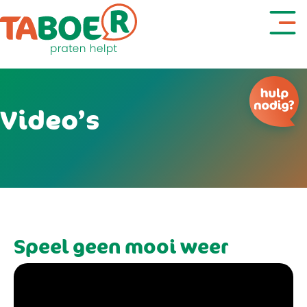
Video’s
Denk je aan zelfdoding?
Speel geen mooi weer